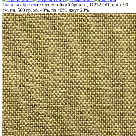
Главная
/
Брезент
/ Огнестойкий брезент, 11252 ОП, шир. 90
см, пл. 560 гр, хб. 40%, пэ 40%, джут 20%