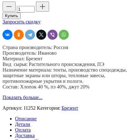
Количество
товара
Огнестойкий
Купить
брезент,
Запросить скидку
11252
ОП,
шир.
90
Страна производитель: Россия
см,
Производитель: Иваново
пл.
Материал: Брезент
560
Вид сырья: Растительного происхождения, ПЭ
гр,
Назначение материала: тенты, производство спецодежды,
хб.
защитные экраны или шторы, тепловые завесы,
40%,
противопожарные укрытия и пологи.
пэ
Состав: Хлопок 40 %, пэ 40%, джут 20%
40%,
джут
Показать больше...
20%
Артикул:
11252
Категория:
Брезент
Описание
Детали
Оплата
Доставка