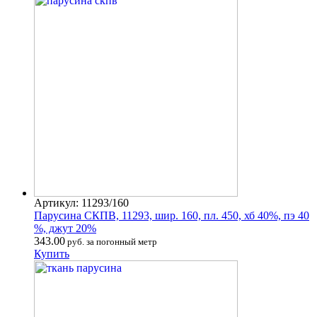
Артикул: 11293/160
Парусина СКПВ, 11293, шир. 160, пл. 450, хб 40%, пэ 40
%, джут 20%
343.00
руб. за погонный метр
Купить