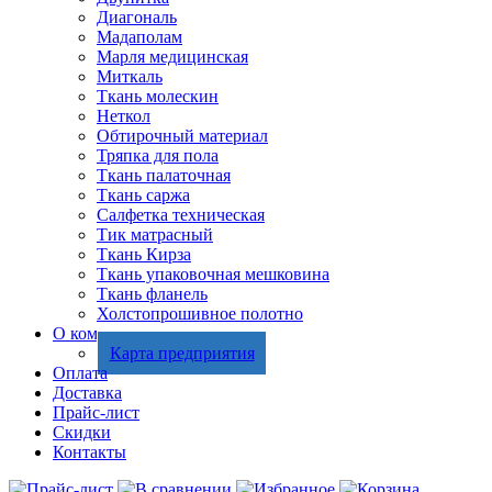
Диагональ
Мадаполам
Марля медицинская
Миткаль
Ткань молескин
Неткол
Обтирочный материал
Тряпка для пола
Ткань палаточная
Ткань саржа
Салфетка техническая
Тик матрасный
Ткань Кирза
Ткань упаковочная мешковина
Ткань фланель
Холстопрошивное полотно
О компании
Карта предприятия
Оплата
Доставка
Прайс-лист
Скидки
Контакты