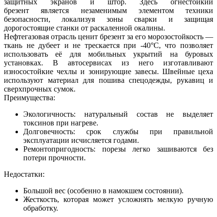
защитных экранов и штор. Здесь огнестойкий
брезент является незаменимым элементом техники
безопасности, локализуя зоны сварки и защищая
дорогостоящие станки от раскаленной окалины.
Нефтегазовая отрасль ценит брезент за его морозостойкость —
ткань не дубеет и не трескается при -40°C, что позволяет
использовать её для мобильных укрытий на буровых
установках. В автосервисах из него изготавливают
износостойкие чехлы и зонирующие завесы. Швейные цеха
используют материал для пошива спецодежды, рукавиц и
сверхпрочных сумок.
Преимущества:
Экологичность: натуральный состав не выделяет
токсинов при нагреве.
Долговечность: срок службы при правильной
эксплуатации исчисляется годами.
Ремонтопригодность: порезы легко зашиваются без
потери прочности.
Недостатки:
Большой вес (особенно в намокшем состоянии).
Жесткость, которая может усложнять мелкую ручную
обработку.