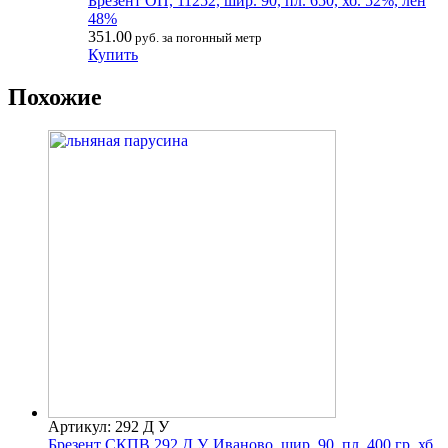
Брезент ОП, 11252, шир. 90, пл. 650, хб. 52%, лен
48%
351.00
руб. за погонный метр
Купить
Похожие
Артикул: 292 Д У
Брезент СКПВ 292 Д У, Иваново, шир. 90, пл. 400 гр, хб