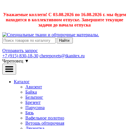
Уважаемые коллеги! С 03.08.2026 по 16.08.2026 г. мы будем
находится в коллективном отпуске. Завершите текущие
задачи до начала отпуска
Найти
Отправить запрос
+7 (915) 830-18-30
cherepovets@tkanitex.ru
Череповец
▼
Каталог
Авизент
Байка
Бельтинг
Брезент
Парусина
Бязь
Вафельное полотно
Ветошь обтирочная
Двунитка