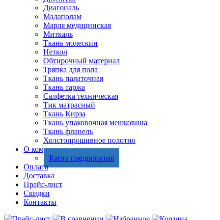
Диагональ
Мадаполам
Марля медицинская
Миткаль
Ткань молескин
Неткол
Обтирочный материал
Тряпка для пола
Ткань палаточная
Ткань саржа
Салфетка техническая
Тик матрасный
Ткань Кирза
Ткань упаковочная мешковина
Ткань фланель
Холстопрошивное полотно
О компании
Карта предприятия
Оплата
Доставка
Прайс-лист
Скидки
Контакты