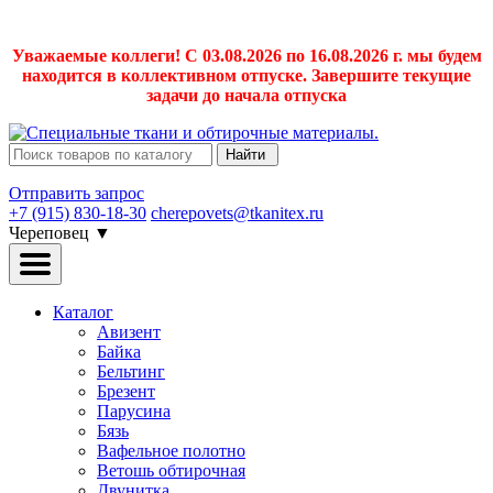
Уважаемые коллеги! С 03.08.2026 по 16.08.2026 г. мы будем
находится в коллективном отпуске. Завершите текущие
задачи до начала отпуска
Найти
Отправить запрос
+7 (915) 830-18-30
cherepovets@tkanitex.ru
Череповец
▼
Каталог
Авизент
Байка
Бельтинг
Брезент
Парусина
Бязь
Вафельное полотно
Ветошь обтирочная
Двунитка