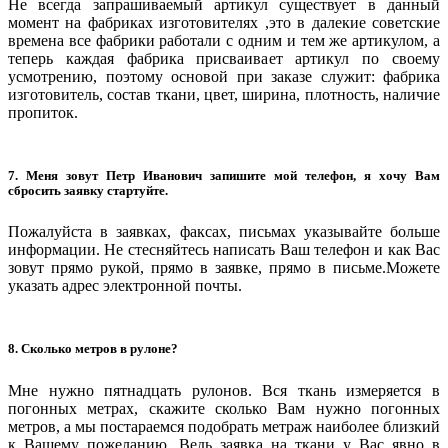
Не всегда запрашиваемый артикул существует в данный
момент на фабриках изготовителях ,это в далекие советские
времена все фабрики работали с одним и тем же артикулом, а
теперь каждая фабрика присваивает артикул по своему
усмотрению, поэтому основой при заказе служит: фабрика
изготовитель, состав ткани, цвет, ширина, плотность, наличие
пропиток.
7. Меня зовут Петр Иванович запишите мой телефон, я хочу Вам
сбросить заявку стартуйте.
Пожалуйста в заявках, факсах, письмах указывайте больше
информации. Не стесняйтесь написать Ваш телефон и как Вас
зовут прямо рукой, прямо в заявке, прямо в письме.Можете
указать адрес электронной почты.
8. Сколько метров в рулоне?
Мне нужно пятнадцать рулонов. Вся ткань измеряется в
погонных метрах, скажите сколько Вам нужно погонных
метров, а мы постараемся подобрать метраж наиболее близкий
к Вашему пожеланию. Ведь заявка на ткани у Вас явно в