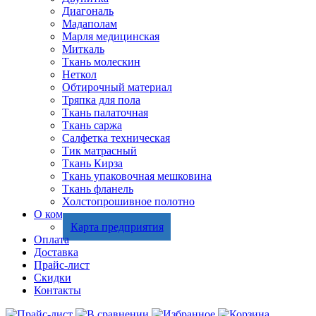
Диагональ
Мадаполам
Марля медицинская
Миткаль
Ткань молескин
Неткол
Обтирочный материал
Тряпка для пола
Ткань палаточная
Ткань саржа
Салфетка техническая
Тик матрасный
Ткань Кирза
Ткань упаковочная мешковина
Ткань фланель
Холстопрошивное полотно
О компании
Карта предприятия
Оплата
Доставка
Прайс-лист
Скидки
Контакты