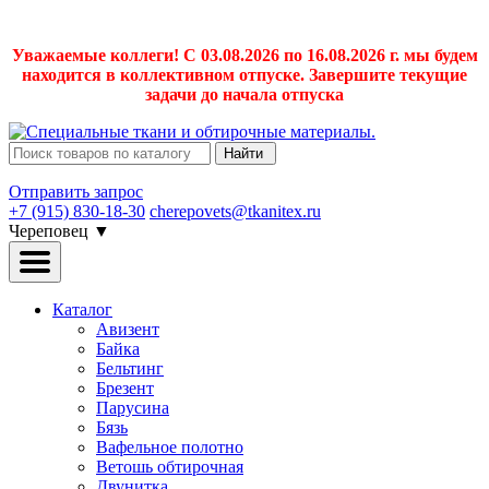
Уважаемые коллеги! С 03.08.2026 по 16.08.2026 г. мы будем
находится в коллективном отпуске. Завершите текущие
задачи до начала отпуска
Найти
Отправить запрос
+7 (915) 830-18-30
cherepovets@tkanitex.ru
Череповец
▼
Каталог
Авизент
Байка
Бельтинг
Брезент
Парусина
Бязь
Вафельное полотно
Ветошь обтирочная
Двунитка