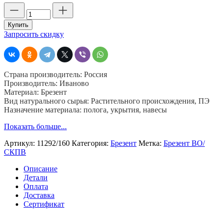
Количество
товара
Брезент
Купить
11292
Запросить скидку
СКПВ,
ширина
160
см,
Страна производитель: Россия
пл.
Производитель: Иваново
пл.
Материал: Брезент
500
Вид натурального сырья: Растительного происхождения, ПЭ
гр,
Назначение материала: полога, укрытия, навесы
хб
40%,
Показать больше...
пэ
40
Артикул:
11292/160
Категория:
Брезент
Метка:
Брезент ВО/
%,
СКПВ
джут
20%
Описание
Детали
Оплата
Доставка
Сертификат