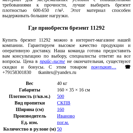
требованиями к прочности, лучше выбирать брезент
плотностью 600-650 г/м². Этот материал способен
выдерживать большие нагрузки.
Где приобрести брезент 11292
Купить брезент 11292 можно в интернет-магазине нашей
компании. Гарантируем высокое качество продукции и
оперативную доставку. Наша команда готова предоставить
вам консультацию по выбору, специалисты ответят на все
вопросы. Цена в
прайс-листе
не окончательная, существуют
скидки и бонусы. С этим товаром
покупают
…
☎
+79158301830 tkanitex@yandex.ru
Вес
40 кг
Габариты
160 × 35 × 16 см
Плотность (г/кв.м.)
500
Вид пропитки
СКПВ
Ширина (см)
160
Производитель
Иваново
Ед. изм.
пог.м.
Количество в рулоне (м)
50