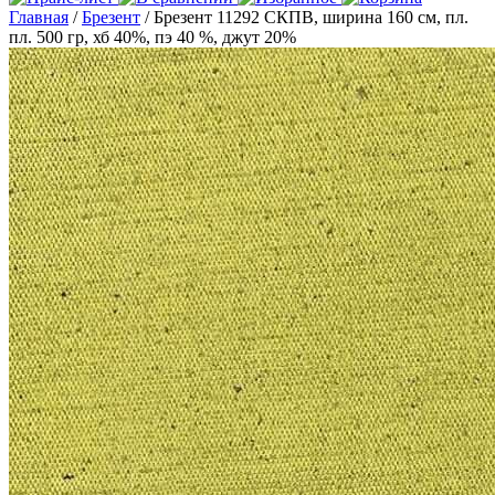
Главная
/
Брезент
/ Брезент 11292 СКПВ, ширина 160 см, пл.
пл. 500 гр, хб 40%, пэ 40 %, джут 20%