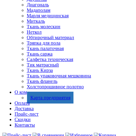
Диагональ
Мадаполам
Марля медицинская
Миткаль
Ткань молескин
Неткол
Обтирочный материал
Тряпка для пола
Ткань палаточная
Ткань саржа
Салфетка техническая
Тик матрасный
Ткань Кирза
Ткань упаковочная мешковина
Ткань фланель
Холстопрошивное полотно
О компании
Карта предприятия
Оплата
Доставка
Прайс-лист
Скидки
Контакты