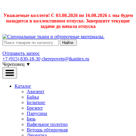
Уважаемые коллеги! С 03.08.2026 по 16.08.2026 г. мы будем
находится в коллективном отпуске. Завершите текущие
задачи до начала отпуска
Найти
Отправить запрос
+7 (915) 830-18-30
cherepovets@tkanitex.ru
Череповец
▼
Каталог
Авизент
Байка
Бельтинг
Брезент
Парусина
Бязь
Вафельное полотно
Ветошь обтирочная
Двунитка