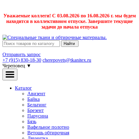
Уважаемые коллеги! С 03.08.2026 по 16.08.2026 г. мы будем
находится в коллективном отпуске. Завершите текущие
задачи до начала отпуска
Найти
Отправить запрос
+7 (915) 830-18-30
cherepovets@tkanitex.ru
Череповец
▼
Каталог
Авизент
Байка
Бельтинг
Брезент
Парусина
Бязь
Вафельное полотно
Ветошь обтирочная
Двунитка