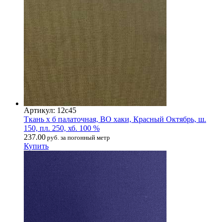
Артикул: 12с45
Ткань х б палаточная, ВО хаки, Красный Октябрь, ш.
150, пл. 250, хб. 100 %
237.00
руб. за погонный метр
Купить