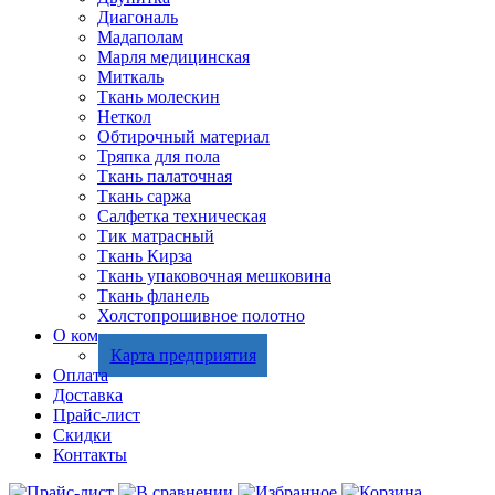
Диагональ
Мадаполам
Марля медицинская
Миткаль
Ткань молескин
Неткол
Обтирочный материал
Тряпка для пола
Ткань палаточная
Ткань саржа
Салфетка техническая
Тик матрасный
Ткань Кирза
Ткань упаковочная мешковина
Ткань фланель
Холстопрошивное полотно
О компании
Карта предприятия
Оплата
Доставка
Прайс-лист
Скидки
Контакты