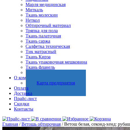
Марля медицинская
Миткаль
Ткань молескин
Неткол
Обтирочный материал
Тряпка для пола
Ткань палаточная
Ткань саржа
Салфетка техническая
Тик матрасный
Ткань Кирза
Ткань упаковочная мешковина
Ткань фланель
Холстопрошивное полотно
О компании
Карта предприятия
Оплата
Доставка
Прайс-лист
Скидки
Контакты
Главная
/
Ветошь обтирочная
/ Ветош белая, секонд-хенд: рубаш