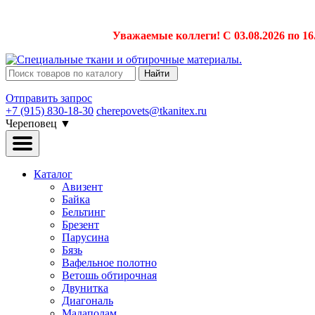
Уважаемые коллеги! С 03.08.2026 по 16
Найти
Отправить запрос
+7 (915) 830-18-30
cherepovets@tkanitex.ru
Череповец
▼
Каталог
Авизент
Байка
Бельтинг
Брезент
Парусина
Бязь
Вафельное полотно
Ветошь обтирочная
Двунитка
Диагональ
Мадаполам