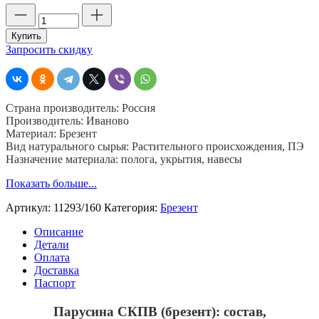
Количество
товара
Парусина
Купить
СКПВ,
Запросить скидку
11293,
шир.
160,
пл.
Страна производитель: Россия
450,
Производитель: Иваново
хб
Материал: Брезент
40%,
Вид натурального сырья: Растительного происхождения, ПЭ
пэ
Назначение материала: полога, укрытия, навесы
40
%,
Показать больше...
джут
20%
Артикул:
11293/160
Категория:
Брезент
Описание
Детали
Оплата
Доставка
Паспорт
Парусина СКПВ (брезент): состав,