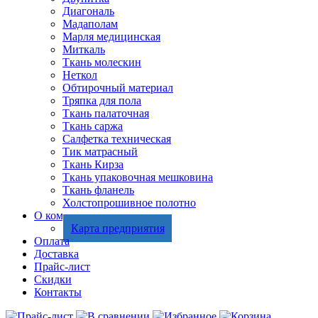
Диагональ
Мадаполам
Марля медицинская
Миткаль
Ткань молескин
Неткол
Обтирочный материал
Тряпка для пола
Ткань палаточная
Ткань саржа
Салфетка техническая
Тик матрасный
Ткань Кирза
Ткань упаковочная мешковина
Ткань фланель
Холстопрошивное полотно
О компании
Карта предприятия
Оплата
Доставка
Прайс-лист
Скидки
Контакты