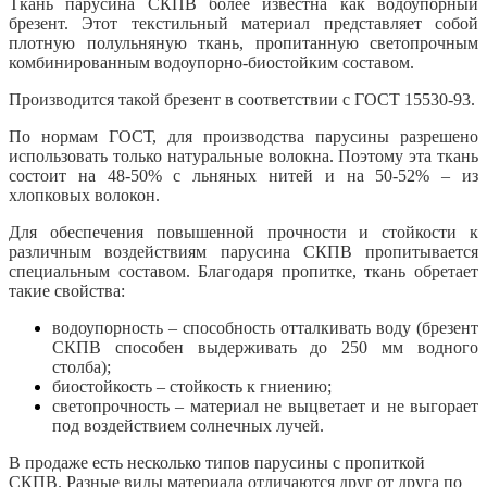
Ткань парусина СКПВ более известна как водоупорный
брезент. Этот текстильный материал представляет собой
плотную полульняную ткань, пропитанную светопрочным
комбинированным водоупорно-биостойким составом.
Производится такой брезент в соответствии с ГОСТ 15530-93.
По нормам ГОСТ, для производства парусины разрешено
использовать только натуральные волокна. Поэтому эта ткань
состоит на 48-50% с льняных нитей и на 50-52% – из
хлопковых волокон.
Для обеспечения повышенной прочности и стойкости к
различным воздействиям парусина СКПВ пропитывается
специальным составом. Благодаря пропитке, ткань обретает
такие свойства:
водоупорность – способность отталкивать воду (брезент
СКПВ способен выдерживать до 250 мм водного
столба);
биостойкость – стойкость к гниению;
светопрочность – материал не выцветает и не выгорает
под воздействием солнечных лучей.
В продаже есть несколько типов парусины с пропиткой
СКПВ. Разные виды материала отличаются друг от друга по