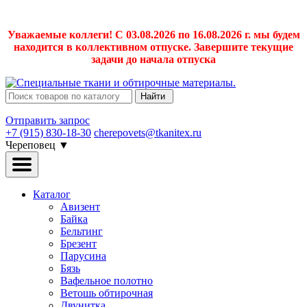
Уважаемые коллеги! С 03.08.2026 по 16.08.2026 г. мы будем
находится в коллективном отпуске. Завершите текущие
задачи до начала отпуска
Найти
Отправить запрос
+7 (915) 830-18-30
cherepovets@tkanitex.ru
Череповец
▼
Каталог
Авизент
Байка
Бельтинг
Брезент
Парусина
Бязь
Вафельное полотно
Ветошь обтирочная
Двунитка