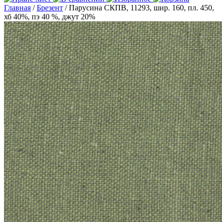
Главная
/
Брезент
/ Парусина СКПВ, 11293, шир. 160, пл. 450,
хб 40%, пэ 40 %, джут 20%