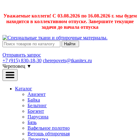
Уважаемые коллеги! С 03.08.2026 по 16.08.2026 г. мы будем
находится в коллективном отпуске. Завершите текущие
задачи до начала отпуска
Найти
Отправить запрос
+7 (915) 830-18-30
cherepovets@tkanitex.ru
Череповец
▼
Каталог
Авизент
Байка
Бельтинг
Брезент
Парусина
Бязь
Вафельное полотно
Ветошь обтирочная
Двунитка