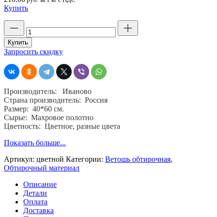
Купить
Количество
товара
Обтирочный
Купить
материал
Запросить скидку
ветошь,
махра
цветная,
секонд-
Производитель: Иваново
хенд,
Страна производитель: Россия
10
Размер: 40*60 см.
кг.
Сырье: Махровое полотно
40
Цветность: Цветное, разные цвета
*60
см.
Показать больше...
ГОСТ
4643-
Артикул:
цветной
Категории:
Ветошь обтирочная
,
75
Обтирочный материал
Описание
Детали
Оплата
Доставка