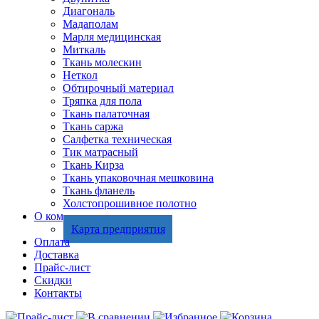
Диагональ
Мадаполам
Марля медицинская
Миткаль
Ткань молескин
Неткол
Обтирочный материал
Тряпка для пола
Ткань палаточная
Ткань саржа
Салфетка техническая
Тик матрасный
Ткань Кирза
Ткань упаковочная мешковина
Ткань фланель
Холстопрошивное полотно
О компании
Карта предприятия
Оплата
Доставка
Прайс-лист
Скидки
Контакты