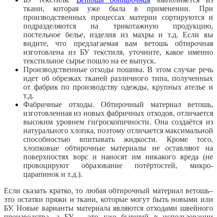
ткани, которая уже была в применении. При
производственных процессах материи сортируются и
подразделяются на трикотажную продукцию,
постельное белье, изделия из махры и т.д. Если вы
видите, что предлагаемая вам ветошь обтирочная
изготовлена из БУ текстиля, уточните, какое именно
текстильное сырье пошло на ее выпуск.
Производственные отходы пошива. В этом случае речь
идет об обрезках тканей различного типа, полученных
от фабрик по производству одежды, крупных ателье и
т.д.
Фабричные отходы. Обтирочный материал ветошь,
изготовленная из новых фабричных отходов, отличается
высоким уровнем гигроскопичности. Она создаётся из
натурального хлопка, поэтому отличается максимальной
способностью впитывать жидкости. Кроме того,
хлопковые обтирочные материалы не оставляют на
поверхностях ворс и наносят им никакого вреда (не
провоцируют образование потёртостей, микро-
царапинок и т.д.).
Если сказать кратко, то любая обтирочный материал ветошь–
это остатки пряжи и ткани, которые могут быть новыми или
БУ. Новые варианты материала являются отходами швейного
производства, а БУ – это уже бывший в использовании