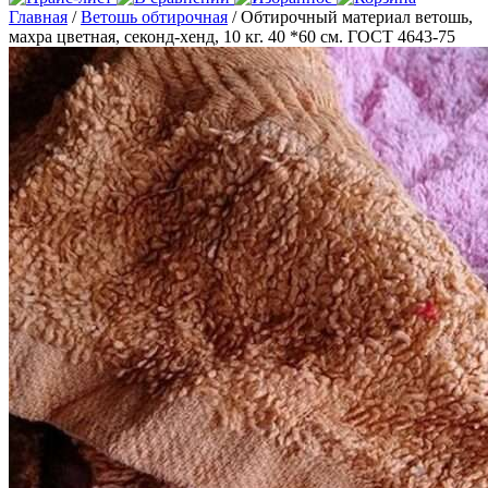
Главная
/
Ветошь обтирочная
/ Обтирочный материал ветошь,
махра цветная, секонд-хенд, 10 кг. 40 *60 см. ГОСТ 4643-75